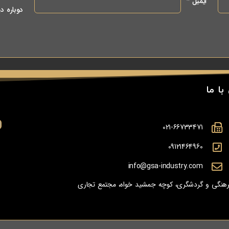
ایمیل
*
دوباره د
با ما
021-66733471
09121464960
info@gsa-industry.com
 فرهنگی و گردشگری، کوچه جمشید خواه، مجتمع تجاری