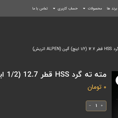
رند ها
محصولات
حساب کاربری
تماس با ما
(ALPEN اتریش)
مته ته گرد HSS قطر 12.7 (1/2 اینچ) آلپن (ALPEN اتریش)
0
تومان