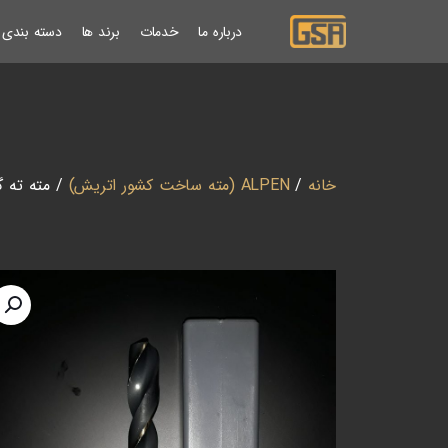
درباره ما
خدمات
برند ها
دسته بندی ب
خانه
/
ALPEN (مته ساخت کشور اتریش)
/ مته ته گرد HSS قطر 12.7 (1/2 اینچ) آلپن 