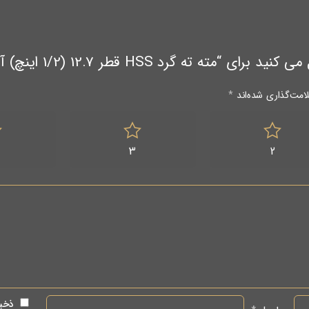
HSS قطر 12.7 (1/2 اینچ) آلپن (ALPEN اتریش)”
امت‌گذاری شده‌اند
*
3
2
ذخیر