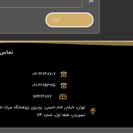
نام
*
تماس 
021-66748707
021-66753175
1114664877
تهران، خیابان امام خمینی، روبروی پژوهشگاه میراث
تیموریان، طبقه اول، شماره 124