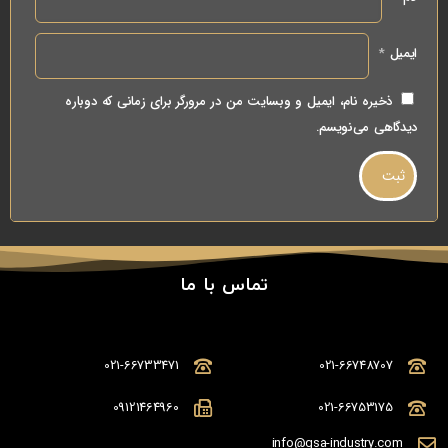
ایمیل
*
ذخیره نام، ایمیل و وبسایت من در مرورگر برای زمانی که دوباره
دیدگاهی می‌نویسم.
تماس با ما
021-66733471
021-66748707
09121464960
021-66753175
info@gsa-industry.com