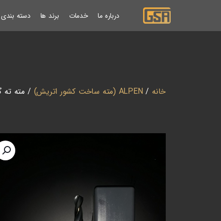
درباره ما
خدمات
برند ها
دسته بندی ب
خانه
/
ALPEN (مته ساخت کشور اتریش)
/ مته ته گرد HSS قطر 5.5 آلپن (EN