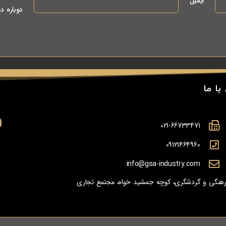
ایمیل
*
دوباره د
با ما
021-66733471
09121464960
info@gsa-industry.com
 فرهنگی و گردشگری، کوچه جمشید خواه، مجتمع تجاری