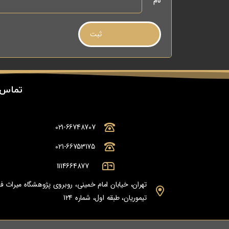
نام
*
تماس 
021-66748707
021-66753175
1114664877
تهران، خیابان امام خمینی، روبروی پژوهشگاه میراث
تیموریان، طبقه اول، شماره 124