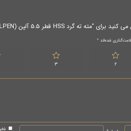
ته گرد HSS قطر 5.5 آلپن (ALPEN اتریش)”
امت‌گذاری شده‌اند
*
3
2
ذخیر