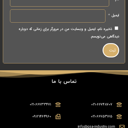
ایمیل
*
ذخیره نام، ایمیل و وبسایت من در مرورگر برای زمانی که دوباره
دیدگاهی می‌نویسم.
تماس با ما
021-66733471
021-66748707
09121464960
021-66753175
info@gsa-industry.com